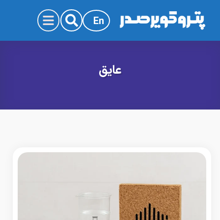
En
عایق