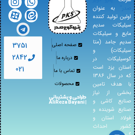
صدر”
به عنوان
اولین تولید کننده
سیلیکات سدیم
مایع و سیلیکات
سدیم جامد (متا
3751
صفحه اصلی
سیلیکات) و
2842
درباره ما
کوسیلیکات در
استان یزد است
021
تماس با ما
که در سال 1386
با هدف تامین
محصولات
بخشی از نیاز
طراحی و پشتیبانی
صنایع کاشی و
| AliReza Bayani
صنایع شوینده و
فولاد استان و
کشور احداث
گردید.