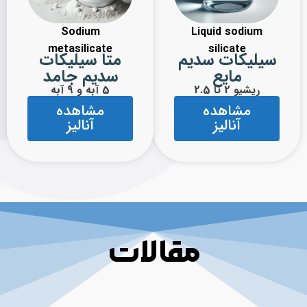
Sodium
Liquid sodium
metasilicate
silicate
سیلیکات سدیم
متا سیلیکات
مایع
سدیم جامد
ریشیو 2 تا 2.5
5 آبه و 9 آبه
مشاهده
مشاهده
آنالیز
آنالیز
مقالات