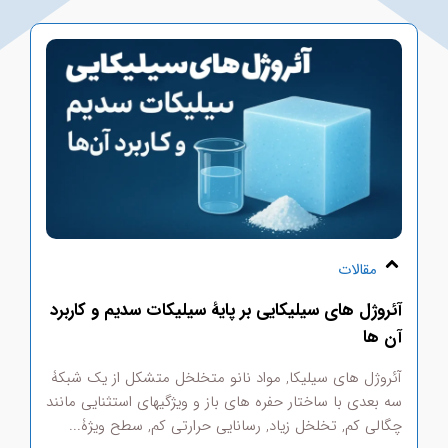
مقالات
آئروژل های سیلیکایی بر پایۀ سیلیکات سدیم و کاربرد
سا
آن ها
سی
آئروژل­ های سیلیکا, مواد نانو متخلخل متشکل از یک شبکۀ
در
سه­ بعدی با ساختار حفره های باز و ویژگی­های استثنایی مانند
مو
چگالی کم, تخلخل زیاد, رسانایی حرارتی کم, سطح ویژۀ...
ان