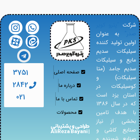
شرکت
“پترو کویر
صدر”
به عنوان
اولین تولید کننده
سیلیکات سدیم
مایع و سیلیکات
سدیم جامد (متا
3751
صفحه اصلی
سیلیکات) و
2842
درباره ما
کوسیلیکات در
استان یزد است
021
تماس با ما
که در سال 1386
با هدف تامین
محصولات
بخشی از نیاز
طراحی و پشتیبانی
صنایع کاشی و
| AliReza Bayani
صنایع شوینده و