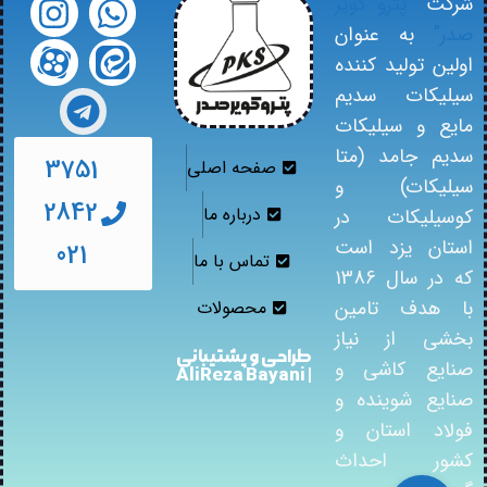
شرکت
“پترو کویر
صدر”
به عنوان
اولین تولید کننده
سیلیکات سدیم
مایع و سیلیکات
سدیم جامد (متا
3751
صفحه اصلی
سیلیکات) و
2842
درباره ما
کوسیلیکات در
استان یزد است
021
تماس با ما
که در سال 1386
با هدف تامین
محصولات
بخشی از نیاز
طراحی و پشتیبانی
صنایع کاشی و
| AliReza Bayani
صنایع شوینده و
فولاد استان و
کشور احداث